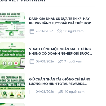
ĐÁNH GIÁ NHÂN SỰ DỰA TRÊN KPI HAY
KHUNG NĂNG LỰC? GIẢI PHÁP KẾT HỢP
GIÚP DOANH NGHIỆP QUẢN TRỊ NHÂN SỰ
25/07/2027
118 người xem
HIỆU QUẢ
VÌ SAO CÙNG MỘT NGÂN SÁCH LƯƠNG
NHƯNG CÓ DOANH NGHIỆP GIỮ ĐƯỢC
NGƯỜI GIỎI, CÓ DOANH NGHIỆP THÌ
06/08/2026
7 người xem
KHÔNG?
GIỮ CHÂN NHÂN TÀI KHÔNG CHỈ BẰNG
LƯƠNG: MÔ HÌNH TOTAL REWARDS
TRONG BỐI CẢNH NGÂN SÁCH HẠN HẸP
04/08/2026
40 người xem