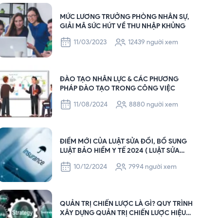
MỨC LƯƠNG TRƯỞNG PHÒNG NHÂN SỰ,
GIẢI MÃ SỨC HÚT VỀ THU NHẬP KHỦNG
11/03/2023
12439 người xem
ĐÀO TẠO NHÂN LỰC & CÁC PHƯƠNG
PHÁP ĐÀO TẠO TRONG CÔNG VIỆC
11/08/2024
8880 người xem
ĐIỂM MỚI CỦA LUẬT SỬA ĐỔI, BỔ SUNG
LUẬT BẢO HIỂM Y TẾ 2024 ( LUẬT SỬA
ĐỔI, BỔ SUNG MỘT SỐ ĐIỀU CỦA LUẬT
10/12/2024
7994 người xem
BHYT SẼ CÓ HIỆU LỰC THI HÀNH TỪ NGÀY
01/7/2025 ).
QUẢN TRỊ CHIẾN LƯỢC LÀ GÌ? QUY TRÌNH
XÂY DỰNG QUẢN TRỊ CHIẾN LƯỢC HIỆU