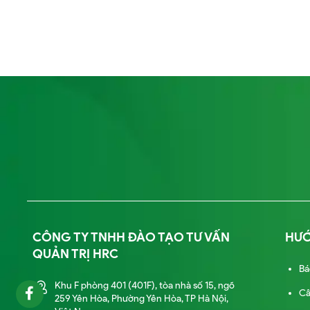
CÔNG TY TNHH ĐÀO TẠO TƯ VẤN
HƯ
QUẢN TRỊ HRC
Bá
Khu F phòng 401 (401F), tòa nhà số 15, ngõ
Câ
259 Yên Hòa, Phường Yên Hòa, TP Hà Nội,