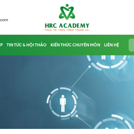
.com
ỆP
TIN TỨC & HỘI THẢO
KIẾN THỨC CHUYÊN MÔN
LIÊN HỆ