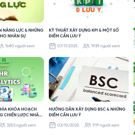
ỂN NĂNG LỰC & NHỮNG
KỸ THUẬT XÂY DỰNG KPI & MỘT SỐ
 CHO NHÂN SỰ
ĐIỂM CẦN LƯU Ý
1680 người xem
07/11/2025
1939 người xem
 CHÌA KHÓA HOẠCH
HƯỚNG DẪN XÂY DỰNG BSC & NHỮNG
NG CHIẾN LƯỢC NHÂN
ĐIỂM CẦN LƯU Ý
3253 người xem
03/10/2025
919 người xem