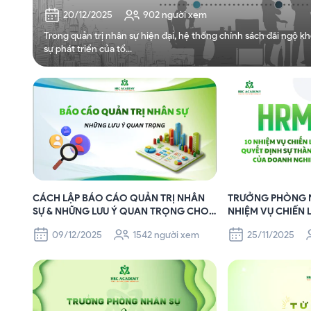
20/12/2025
902 người xem
Trong quản trị nhân sự hiện đại, hệ thống chính sách đãi ngộ k
sự phát triển của tổ...
CÁCH LẬP BÁO CÁO QUẢN TRỊ NHÂN
TRƯỞNG PHÒNG N
SỰ & NHỮNG LƯU Ý QUAN TRỌNG CHO
NHIỆM VỤ CHIẾN 
DOANH NGHIỆP
THÀNH BẠI CỦA 
09/12/2025
1542 người xem
25/11/2025