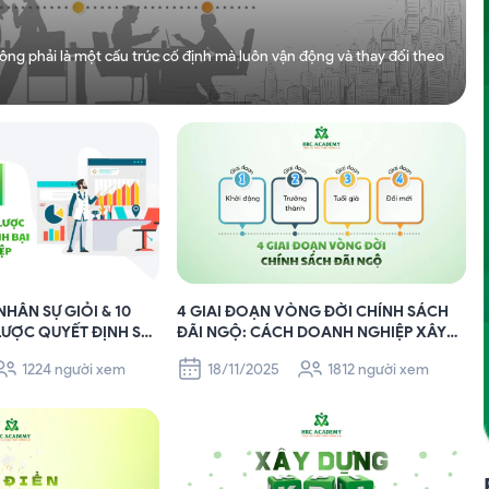
hông phải là một cấu trúc cố định mà luôn vận động và thay đổi theo
HÂN SỰ GIỎI & 10
4 GIAI ĐOẠN VÒNG ĐỜI CHÍNH SÁCH
LƯỢC QUYẾT ĐỊNH SỰ
ĐÃI NGỘ: CÁCH DOANH NGHIỆP XÂY
DOANH NGHIỆP
DỰNG HỆ THỐNG LƯƠNG THƯỞNG HIỆU
1224 người xem
18/11/2025
1812 người xem
QUẢ VÀ BỀN VỮNG