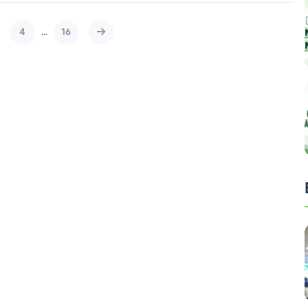
4
...
16