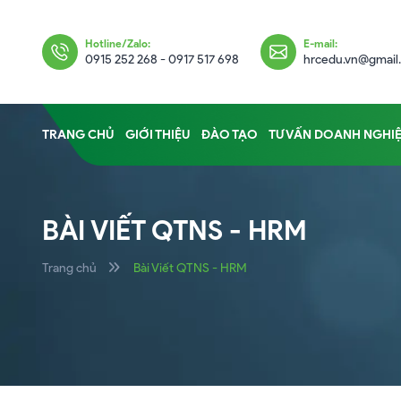
Hotline/Zalo:
E-mail:
0915 252 268 - 0917 517 698
hrcedu.vn@gmail
TRANG CHỦ
GIỚI THIỆU
ĐÀO TẠO
TƯ VẤN DOANH NGHI
BÀI VIẾT QTNS - HRM
Trang chủ
Bài Viết QTNS - HRM