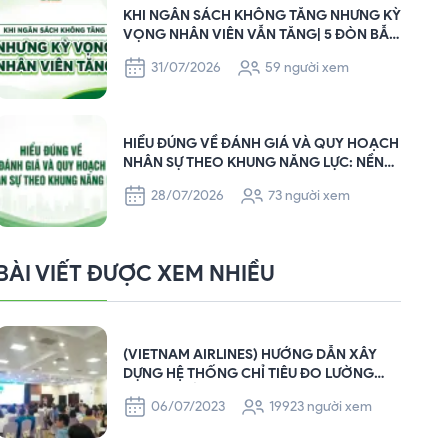
KHI NGÂN SÁCH KHÔNG TĂNG NHƯNG KỲ
VỌNG NHÂN VIÊN VẪN TĂNG| 5 ĐÒN BẪY
PHI TÀI CHÍNH GIÚP HR GIỮ CHÂN NHÂN
31/07/2026
59 người xem
SỰ HIỆU QUẢ
HIỂU ĐÚNG VỀ ĐÁNH GIÁ VÀ QUY HOẠCH
NHÂN SỰ THEO KHUNG NĂNG LỰC: NỀN
TẢNG XÂY DỰNG ĐỘI NGŨ BỀN VỮNG
28/07/2026
73 người xem
CHO DOANH NGHIỆP
BÀI VIẾT ĐƯỢC XEM NHIỀU
(VIETNAM AIRLINES) HƯỚNG DẪN XÂY
DỰNG HỆ THỐNG CHỈ TIÊU ĐO LƯỜNG
KPIS TẠI TỔNG CÔNG TY HÀNG KHÔNG
06/07/2023
19923 người xem
VIỆT NAM – VIETNAM AIRLINES