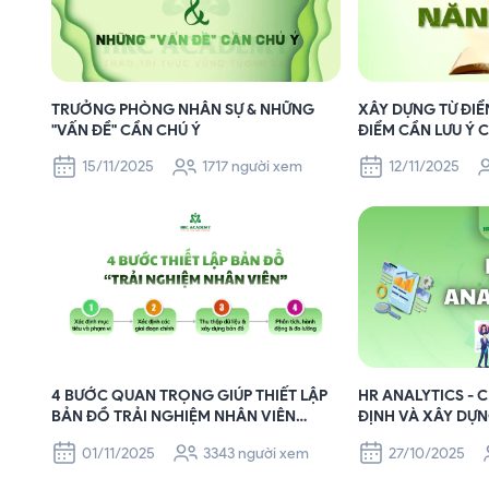
TRƯỞNG PHÒNG NHÂN SỰ & NHỮNG
XÂY DỰNG TỪ ĐI
"VẤN ĐỀ" CẦN CHÚ Ý
ĐIỂM CẦN LƯU Ý
15/11/2025
1717 người xem
12/11/2025
4 BƯỚC QUAN TRỌNG GIÚP THIẾT LẬP
HR ANALYTICS -
BẢN ĐỒ TRẢI NGHIỆM NHÂN VIÊN
ĐỊNH VÀ XÂY DỰ
TOÀN DIỆN VÀ HIỆU QUẢ
SỰ HIỆU QUẢ
01/11/2025
3343 người xem
27/10/2025