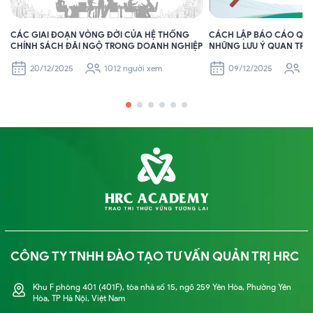
CÁC GIAI ĐOẠN VÒNG ĐỜI CỦA HỆ THỐNG
CÁCH LẬP BÁO CÁO QUẢ
CHÍNH SÁCH ĐÃI NGỘ TRONG DOANH NGHIỆP
NHỮNG LƯU Ý QUAN TR
NGHIỆP
20/12/2025
1012 người xem
09/12/2025
15
CÔNG TY TNHH ĐÀO TẠO TƯ VẤN QUẢN TRỊ HRC
Khu F phòng 401 (401F), tòa nhà số 15, ngõ 259 Yên Hòa, Phường Yên
Hòa, TP Hà Nội, Việt Nam