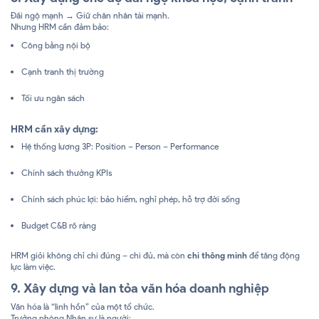
Đãi ngộ mạnh → Giữ chân nhân tài mạnh.
Nhưng HRM cần đảm bảo:
Công bằng nội bộ
Cạnh tranh thị trường
Tối ưu ngân sách
HRM cần xây dựng:
Hệ thống lương 3P: Position – Person – Performance
Chính sách thưởng KPIs
Chính sách phúc lợi: bảo hiểm, nghỉ phép, hỗ trợ đời sống
Budget C&B rõ ràng
HRM giỏi không chỉ chi đúng – chi đủ, mà còn
chi thông minh
để tăng động
lực làm việc.
9. Xây dựng và lan tỏa văn hóa doanh nghiệp
Văn hóa là “linh hồn” của một tổ chức.
Trưởng phòng Nhân sự là người: