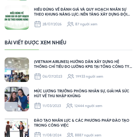
HIỂU ĐÚNG VỀ ĐÁNH GIÁ VÀ QUY HOẠCH NHÂN SỰ
THEO KHUNG NĂNG LỰC: NỀN TẢNG XÂY DỰNG ĐỘI
NGŨ BỀN VỮNG CHO DOANH NGHIỆP
28/07/2026
87 người xem
BÀI VIẾT ĐƯỢC XEM NHIỀU
(VIETNAM AIRLINES) HƯỚNG DẪN XÂY DỰNG HỆ
THỐNG CHỈ TIÊU ĐO LƯỜNG KPIS TẠI TỔNG CÔNG TY
HÀNG KHÔNG VIỆT NAM – VIETNAM AIRLINES
06/07/2023
19933 người xem
MỨC LƯƠNG TRƯỞNG PHÒNG NHÂN SỰ, GIẢI MÃ SỨC
HÚT VỀ THU NHẬP KHỦNG
11/03/2023
12444 người xem
ĐÀO TẠO NHÂN LỰC & CÁC PHƯƠNG PHÁP ĐÀO TẠO
TRONG CÔNG VIỆC
11/08/2024
8887 người xem