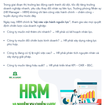
Trong giai đoạn thị trường lao động cạnh tranh dữ dội, tốc độ tăng trưởng
doanh nghiệp nhanh, yêu cầu thay đổi nhân sự liên tục, Trưởng phòng Nhân sự
(HR Manager – HRM) không chỉ làm công việc hành chính – chấm công –
tuyển dụng như trước đây.
Ngày nay, HRM chính là
“bộ não vận hành nguồn lực”
, tham gia vào mọi quyết
định chiến lược của doanh nghiệp:
Công ty muốn mở thêm chi nhánh? → HR phải có kế hoạch nhân lực.
Công ty muốn đổi chiến lược kinh doanh? → HR phải xây dựng năng lực
phù hợp.
Công ty đang có tỷ lệ nghỉ việc cao? → HR phải phân tích nguyên nhân và
xây dựng giải pháp.
Công ty muốn tăng hiệu suất? → HR phải triển khai KPI – OKR – BSC.