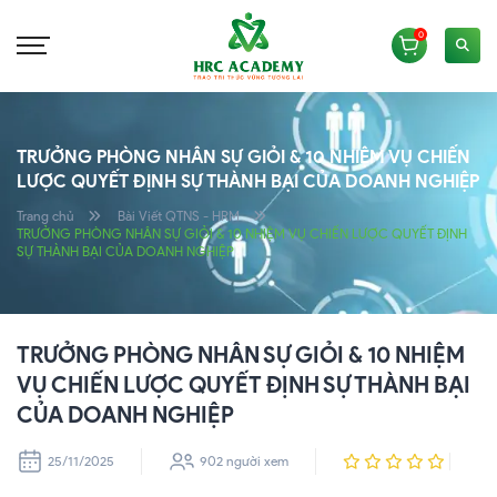
0
TRƯỞNG PHÒNG NHÂN SỰ GIỎI & 10 NHIỆM VỤ CHIẾN
LƯỢC QUYẾT ĐỊNH SỰ THÀNH BẠI CỦA DOANH NGHIỆP
Trang chủ
Bài Viết QTNS - HRM
TRƯỞNG PHÒNG NHÂN SỰ GIỎI & 10 NHIỆM VỤ CHIẾN LƯỢC QUYẾT ĐỊNH
SỰ THÀNH BẠI CỦA DOANH NGHIỆP
TRƯỞNG PHÒNG NHÂN SỰ GIỎI & 10 NHIỆM
VỤ CHIẾN LƯỢC QUYẾT ĐỊNH SỰ THÀNH BẠI
CỦA DOANH NGHIỆP
25/11/2025
902 người xem