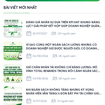
BÀI VIẾT MỚI NHẤT
ĐÁNH GIÁ NHÂN SỰ DỰA TRÊN KPI HAY KHUNG NĂNG
LỰC? GIẢI PHÁP KẾT HỢP GIÚP DOANH NGHIỆP QUẢN
TRỊ NHÂN SỰ HIỆU QUẢ
25/07/2027
129 người xem
VÌ SAO CÙNG MỘT NGÂN SÁCH LƯƠNG NHƯNG CÓ
DOANH NGHIỆP GIỮ ĐƯỢC NGƯỜI GIỎI, CÓ DOANH
NGHIỆP THÌ KHÔNG?
06/08/2026
28 người xem
GIỮ CHÂN NHÂN TÀI KHÔNG CHỈ BẰNG LƯƠNG: MÔ
HÌNH TOTAL REWARDS TRONG BỐI CẢNH NGÂN SÁCH
HẠN HẸP
04/08/2026
58 người xem
KHI NGÂN SÁCH KHÔNG TĂNG NHƯNG KỲ VỌNG
NHÂN VIÊN VẪN TĂNG| 5 ĐÒN BẪY PHI TÀI CHÍNH GIÚP
HR GIỮ CHÂN NHÂN SỰ HIỆU QUẢ
31/07/2026
72 người xem