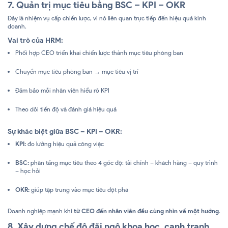
7. Quản trị mục tiêu bằng BSC – KPI – OKR
Đây là nhiệm vụ cấp chiến lược, vì nó liên quan trực tiếp đến hiệu quả kinh
doanh.
Vai trò của HRM:
Phối hợp CEO triển khai chiến lược thành mục tiêu phòng ban
Chuyển mục tiêu phòng ban → mục tiêu vị trí
Đảm bảo mỗi nhân viên hiểu rõ KPI
Theo dõi tiến độ và đánh giá hiệu quả
Sự khác biệt giữa BSC – KPI – OKR:
KPI:
đo lường hiệu quả công việc
BSC:
phân tầng mục tiêu theo 4 góc độ: tài chính – khách hàng – quy trình
– học hỏi
OKR:
giúp tập trung vào mục tiêu đột phá
Doanh nghiệp mạnh khi
từ CEO đến nhân viên đều cùng nhìn về một hướng
.
8. Xây dựng chế độ đãi ngộ khoa học, cạnh tranh