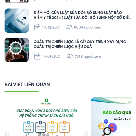
ĐIỂM MỚI CỦA LUẬT SỬA ĐỔI, BỔ SUNG LUẬT BẢO
HIỂM Y TẾ 2024 ( LUẬT SỬA ĐỔI, BỔ SUNG MỘT SỐ ĐIỀU
CỦA LUẬT BHYT SẼ CÓ HIỆU LỰC THI HÀNH TỪ NGÀY
01/7/2025 ).
10/12/2024
8004 người xem
QUẢN TRỊ CHIẾN LƯỢC LÀ GÌ? QUY TRÌNH XÂY DỰNG
QUẢN TRỊ CHIẾN LƯỢC HIỆU QUẢ
14/09/2024
7398 người xem
BÀI VIẾT LIÊN QUAN