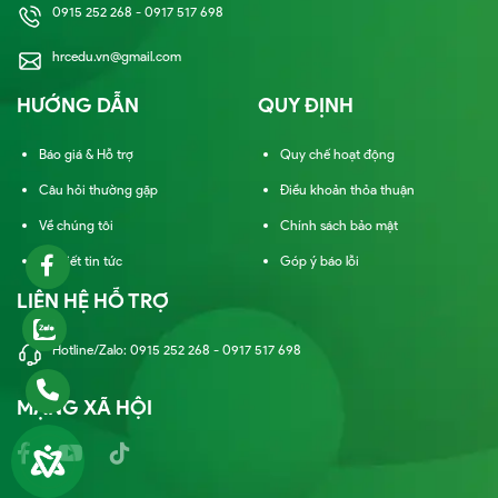
0915 252 268 - 0917 517 698
hrcedu.vn@gmail.com
HƯỚNG DẪN
QUY ĐỊNH
Báo giá & Hỗ trợ
Quy chế hoạt động
Câu hỏi thường gặp
Điều khoản thỏa thuận
Về chúng tôi
Chính sách bảo mật
Bài viết tin tức
Góp ý báo lỗi
LIÊN HỆ HỖ TRỢ
Hotline/Zalo: 0915 252 268 - 0917 517 698
MẠNG XÃ HỘI