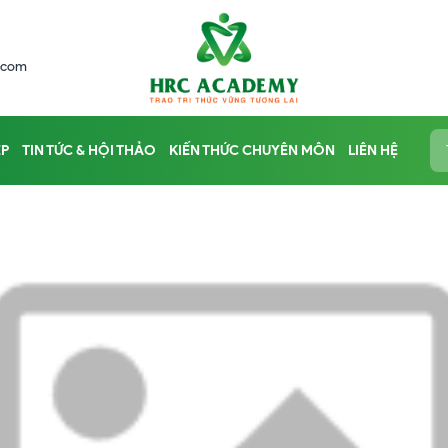
.com
ỆP
TIN TỨC & HỘI THẢO
KIẾN THỨC CHUYÊN MÔN
LIÊN HỆ