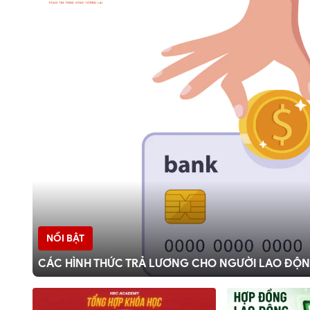
NỔI BẬT
CÁC HÌNH THỨC TRẢ LƯƠNG CHO NGƯỜI LAO ĐỘN