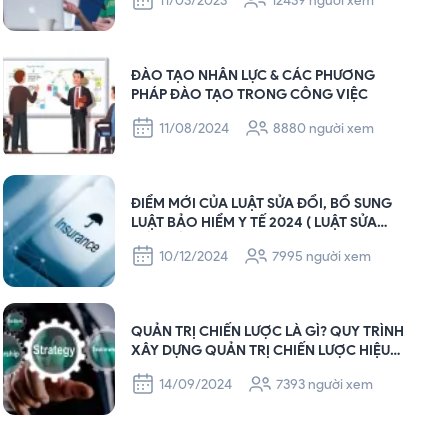
11/03/2023
12439 người xem
ĐÀO TẠO NHÂN LỰC & CÁC PHƯƠNG
PHÁP ĐÀO TẠO TRONG CÔNG VIỆC
11/08/2024
8880 người xem
ĐIỂM MỚI CỦA LUẬT SỬA ĐỔI, BỔ SUNG
LUẬT BẢO HIỂM Y TẾ 2024 ( LUẬT SỬA
ĐỔI, BỔ SUNG MỘT SỐ ĐIỀU CỦA LUẬT
10/12/2024
7995 người xem
BHYT SẼ CÓ HIỆU LỰC THI HÀNH TỪ NGÀY
01/7/2025 ).
QUẢN TRỊ CHIẾN LƯỢC LÀ GÌ? QUY TRÌNH
XÂY DỰNG QUẢN TRỊ CHIẾN LƯỢC HIỆU
QUẢ
14/09/2024
7393 người xem