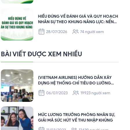
HIỂU ĐÚNG VỀ ĐÁNH GIÁ VÀ QUY HOẠCH
NHÂN SỰ THEO KHUNG NĂNG LỰC: NỀN
TẢNG XÂY DỰNG ĐỘI NGŨ BỀN VỮNG
28/07/2026
74 người xem
CHO DOANH NGHIỆP
BÀI VIẾT ĐƯỢC XEM NHIỀU
(VIETNAM AIRLINES) HƯỚNG DẪN XÂY
DỰNG HỆ THỐNG CHỈ TIÊU ĐO LƯỜNG
KPIS TẠI TỔNG CÔNG TY HÀNG KHÔNG
06/07/2023
19923 người xem
VIỆT NAM – VIETNAM AIRLINES
MỨC LƯƠNG TRƯỞNG PHÒNG NHÂN SỰ,
GIẢI MÃ SỨC HÚT VỀ THU NHẬP KHỦNG