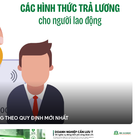
G THEO QUY ĐỊNH MỚI NHẤT