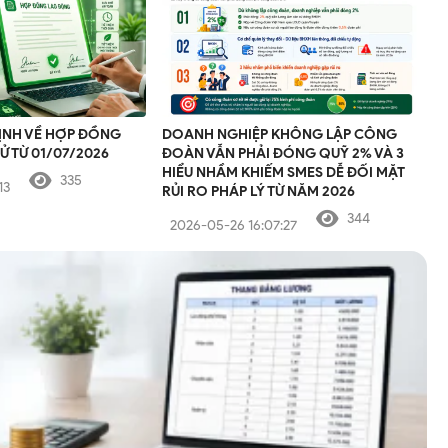
ĐỊNH VỀ HỢP ĐỒNG
DOANH NGHIỆP KHÔNG LẬP CÔNG
Ử TỪ 01/07/2026
ĐOÀN VẪN PHẢI ĐÓNG QUỸ 2% VÀ 3
HIỂU NHẦM KHIẾM SMES DỄ ĐỐI MẶT
335
13
RỦI RO PHÁP LÝ TỪ NĂM 2026
344
2026-05-26 16:07:27