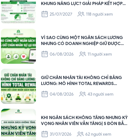
KHUNG NĂNG LỰC? GIẢI PHÁP KẾT HỢP
GIÚP DOANH NGHIỆP QUẢN TRỊ NHÂN SỰ
25/07/2027
118 người xem
HIỆU QUẢ
VÌ SAO CÙNG MỘT NGÂN SÁCH LƯƠNG
NHƯNG CÓ DOANH NGHIỆP GIỮ ĐƯỢC
NGƯỜI GIỎI, CÓ DOANH NGHIỆP THÌ
06/08/2026
11 người xem
KHÔNG?
GIỮ CHÂN NHÂN TÀI KHÔNG CHỈ BẰNG
LƯƠNG: MÔ HÌNH TOTAL REWARDS
TRONG BỐI CẢNH NGÂN SÁCH HẠN HẸP
04/08/2026
43 người xem
KHI NGÂN SÁCH KHÔNG TĂNG NHƯNG KỲ
VỌNG NHÂN VIÊN VẪN TĂNG| 5 ĐÒN BẪY
PHI TÀI CHÍNH GIÚP HR GIỮ CHÂN NHÂN
31/07/2026
62 người xem
SỰ HIỆU QUẢ