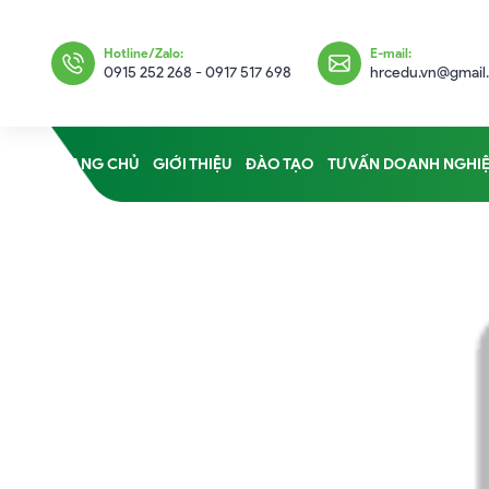
Hotline/Zalo:
E-mail:
0915 252 268 - 0917 517 698
hrcedu.vn@gmail
TRANG CHỦ
GIỚI THIỆU
ĐÀO TẠO
TƯ VẤN DOANH NGHI