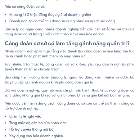
Nếu có công đoàn cơ sở:
Khoảng 180 triệu đồng được giữ lại doanh nghiệp
Doanh nghiệp có thể chủ động sử dụng phục vụ người lao động
Đây là lý do ngày càng nhiều doanh nghiệp bắt đầu cân nhắc lại vai trò của
công đoàn cơ sở trong chiến lược nhân sự và văn hóa nội bộ.
Công đoàn cơ sở có làm tăng gánh nặng quản trị?
Nhiều doanh nghiệp lo ngại rằng việc thành lập công đoàn sẽ làm tăng thủ tục
hành chính hoặc phát sinh thêm bộ máy nhân sự.
Tuy nhiên, trên thực tế, công đoàn cơ sở không yêu cầu doanh nghiệp phải
tuyển thêm nhân sự chuyên trách.
Ban chấp hành công đoàn thường là người lao động kiêm nhiệm và được hỗ
trợ phụ cấp từ chính nguồn kinh phí công đoàn giữ lại.
Đối với doanh nghiệp quy mô vừa, chi phí vận hành thực tế của công đoàn cơ
sở thường không quá lớn so với giá trị phúc lợi và sự gắn kết nội bộ mang lại.
Nếu được vận hành đúng cách, công đoàn cơ sở còn có thể trở thành công cụ
hỗ trợ doanh nghiệp:
Giảm tỷ lệ nghỉ việc
Tăng mức độ gắn bó của nhân viên
Hỗ trợ truyền thông nội bộ
Xây dựng văn hóa doanh nghiệp