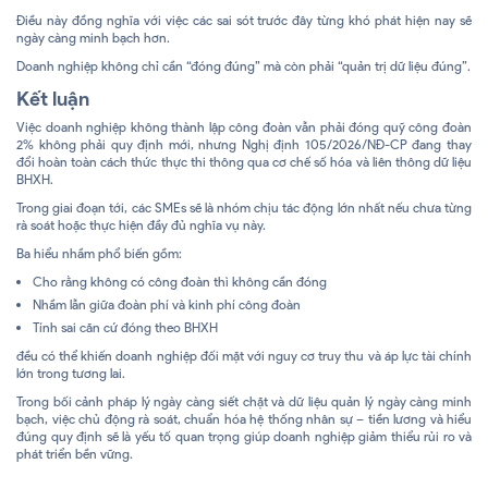
Điều này đồng nghĩa với việc các sai sót trước đây từng khó phát hiện nay sẽ
ngày càng minh bạch hơn.
Doanh nghiệp không chỉ cần “đóng đúng” mà còn phải “quản trị dữ liệu đúng”.
Kết luận
Việc doanh nghiệp không thành lập công đoàn vẫn phải đóng quỹ công đoàn
2% không phải quy định mới, nhưng Nghị định 105/2026/NĐ-CP đang thay
đổi hoàn toàn cách thức thực thi thông qua cơ chế số hóa và liên thông dữ liệu
BHXH.
Trong giai đoạn tới, các SMEs sẽ là nhóm chịu tác động lớn nhất nếu chưa từng
rà soát hoặc thực hiện đầy đủ nghĩa vụ này.
Ba hiểu nhầm phổ biến gồm:
Cho rằng không có công đoàn thì không cần đóng
Nhầm lẫn giữa đoàn phí và kinh phí công đoàn
Tính sai căn cứ đóng theo BHXH
đều có thể khiến doanh nghiệp đối mặt với nguy cơ truy thu và áp lực tài chính
lớn trong tương lai.
Trong bối cảnh pháp lý ngày càng siết chặt và dữ liệu quản lý ngày càng minh
bạch, việc chủ động rà soát, chuẩn hóa hệ thống nhân sự – tiền lương và hiểu
đúng quy định sẽ là yếu tố quan trọng giúp doanh nghiệp giảm thiểu rủi ro và
phát triển bền vững.