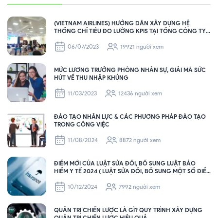
(VIETNAM AIRLINES) HƯỚNG DẪN XÂY DỰNG HỆ
THỐNG CHỈ TIÊU ĐO LƯỜNG KPIS TẠI TỔNG CÔNG TY
HÀNG KHÔNG VIỆT NAM – VIETNAM AIRLINES
06/07/2023
19921 người xem
MỨC LƯƠNG TRƯỞNG PHÒNG NHÂN SỰ, GIẢI MÃ SỨC
HÚT VỀ THU NHẬP KHỦNG
11/03/2023
12436 người xem
ĐÀO TẠO NHÂN LỰC & CÁC PHƯƠNG PHÁP ĐÀO TẠO
TRONG CÔNG VIỆC
11/08/2024
8872 người xem
ĐIỂM MỚI CỦA LUẬT SỬA ĐỔI, BỔ SUNG LUẬT BẢO
HIỂM Y TẾ 2024 ( LUẬT SỬA ĐỔI, BỔ SUNG MỘT SỐ ĐIỀU
CỦA LUẬT BHYT SẼ CÓ HIỆU LỰC THI HÀNH TỪ NGÀY
01/7/2025 ).
10/12/2024
7992 người xem
QUẢN TRỊ CHIẾN LƯỢC LÀ GÌ? QUY TRÌNH XÂY DỰNG
QUẢN TRỊ CHIẾN LƯỢC HIỆU QUẢ