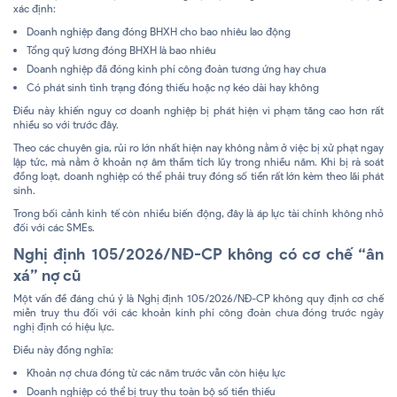
xác định:
Doanh nghiệp đang đóng BHXH cho bao nhiêu lao động
Tổng quỹ lương đóng BHXH là bao nhiêu
Doanh nghiệp đã đóng kinh phí công đoàn tương ứng hay chưa
Có phát sinh tình trạng đóng thiếu hoặc nợ kéo dài hay không
Điều này khiến nguy cơ doanh nghiệp bị phát hiện vi phạm tăng cao hơn rất
nhiều so với trước đây.
Theo các chuyên gia, rủi ro lớn nhất hiện nay không nằm ở việc bị xử phạt ngay
lập tức, mà nằm ở khoản nợ âm thầm tích lũy trong nhiều năm. Khi bị rà soát
đồng loạt, doanh nghiệp có thể phải truy đóng số tiền rất lớn kèm theo lãi phát
sinh.
Trong bối cảnh kinh tế còn nhiều biến động, đây là áp lực tài chính không nhỏ
đối với các SMEs.
Nghị định 105/2026/NĐ-CP không có cơ chế “ân
xá” nợ cũ
Một vấn đề đáng chú ý là Nghị định 105/2026/NĐ-CP không quy định cơ chế
miễn truy thu đối với các khoản kinh phí công đoàn chưa đóng trước ngày
nghị định có hiệu lực.
Điều này đồng nghĩa:
Khoản nợ chưa đóng từ các năm trước vẫn còn hiệu lực
Doanh nghiệp có thể bị truy thu toàn bộ số tiền thiếu