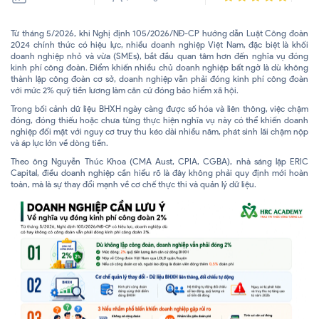
Từ tháng 5/2026, khi Nghị định 105/2026/NĐ-CP hướng dẫn Luật Công đoàn
2024 chính thức có hiệu lực, nhiều doanh nghiệp Việt Nam, đặc biệt là khối
doanh nghiệp nhỏ và vừa (SMEs), bắt đầu quan tâm hơn đến nghĩa vụ đóng
kinh phí công đoàn. Điểm khiến nhiều chủ doanh nghiệp bất ngờ là dù không
thành lập công đoàn cơ sở, doanh nghiệp vẫn phải đóng kinh phí công đoàn
với mức 2% quỹ tiền lương làm căn cứ đóng bảo hiểm xã hội.
Trong bối cảnh dữ liệu BHXH ngày càng được số hóa và liên thông, việc chậm
đóng, đóng thiếu hoặc chưa từng thực hiện nghĩa vụ này có thể khiến doanh
nghiệp đối mặt với nguy cơ truy thu kéo dài nhiều năm, phát sinh lãi chậm nộp
và áp lực lớn về dòng tiền.
Theo ông Nguyễn Thúc Khoa (CMA Aust, CPIA, CGBA), nhà sáng lập ERIC
Capital, điều doanh nghiệp cần hiểu rõ là đây không phải quy định mới hoàn
toàn, mà là sự thay đổi mạnh về cơ chế thực thi và quản lý dữ liệu.