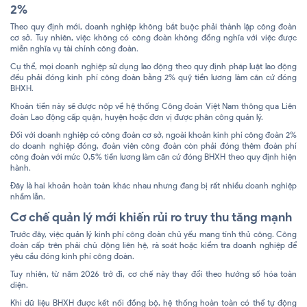
2%
Theo quy định mới, doanh nghiệp không bắt buộc phải thành lập công đoàn
cơ sở. Tuy nhiên, việc không có công đoàn không đồng nghĩa với việc được
miễn nghĩa vụ tài chính công đoàn.
Cụ thể, mọi doanh nghiệp sử dụng lao động theo quy định pháp luật lao động
đều phải đóng kinh phí công đoàn bằng 2% quỹ tiền lương làm căn cứ đóng
BHXH.
Khoản tiền này sẽ được nộp về hệ thống Công đoàn Việt Nam thông qua Liên
đoàn Lao động cấp quận, huyện hoặc đơn vị được phân công quản lý.
Đối với doanh nghiệp có công đoàn cơ sở, ngoài khoản kinh phí công đoàn 2%
do doanh nghiệp đóng, đoàn viên công đoàn còn phải đóng thêm đoàn phí
công đoàn với mức 0,5% tiền lương làm căn cứ đóng BHXH theo quy định hiện
hành.
Đây là hai khoản hoàn toàn khác nhau nhưng đang bị rất nhiều doanh nghiệp
nhầm lẫn.
Cơ chế quản lý mới khiến rủi ro truy thu tăng mạnh
Trước đây, việc quản lý kinh phí công đoàn chủ yếu mang tính thủ công. Công
đoàn cấp trên phải chủ động liên hệ, rà soát hoặc kiểm tra doanh nghiệp để
yêu cầu đóng kinh phí công đoàn.
Tuy nhiên, từ năm 2026 trở đi, cơ chế này thay đổi theo hướng số hóa toàn
diện.
Khi dữ liệu BHXH được kết nối đồng bộ, hệ thống hoàn toàn có thể tự động