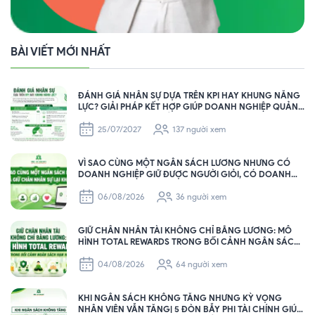
BÀI VIẾT MỚI NHẤT
ĐÁNH GIÁ NHÂN SỰ DỰA TRÊN KPI HAY KHUNG NĂNG
LỰC? GIẢI PHÁP KẾT HỢP GIÚP DOANH NGHIỆP QUẢN
TRỊ NHÂN SỰ HIỆU QUẢ
25/07/2027
137 người xem
VÌ SAO CÙNG MỘT NGÂN SÁCH LƯƠNG NHƯNG CÓ
DOANH NGHIỆP GIỮ ĐƯỢC NGƯỜI GIỎI, CÓ DOANH
NGHIỆP THÌ KHÔNG?
06/08/2026
36 người xem
GIỮ CHÂN NHÂN TÀI KHÔNG CHỈ BẰNG LƯƠNG: MÔ
HÌNH TOTAL REWARDS TRONG BỐI CẢNH NGÂN SÁCH
HẠN HẸP
04/08/2026
64 người xem
KHI NGÂN SÁCH KHÔNG TĂNG NHƯNG KỲ VỌNG
NHÂN VIÊN VẪN TĂNG| 5 ĐÒN BẪY PHI TÀI CHÍNH GIÚP