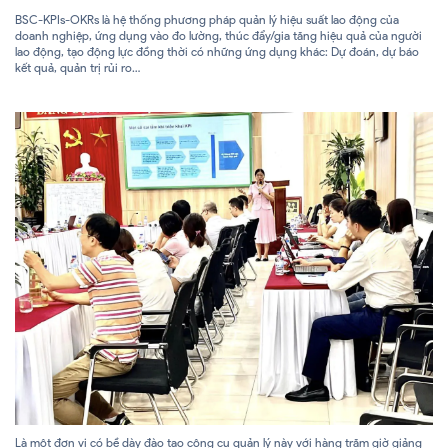
BSC-KPIs-OKRs là hệ thống phương pháp quản lý hiệu suất lao động của
doanh nghiệp, ứng dụng vào đo lường, thúc đẩy/gia tăng hiệu quả của người
lao động, tạo động lực đồng thời có những ứng dụng khác: Dự đoán, dự báo
kết quả, quản trị rủi ro…
Là một đơn vị có bề dày đào tạo công cụ quản lý này với hàng trăm giờ giảng