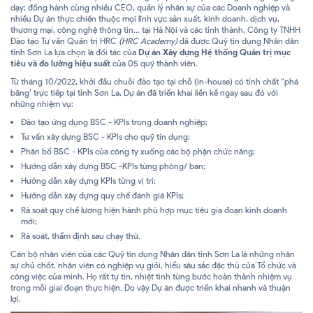
dạy; đồng hành cùng nhiều CEO, quản lý nhân sự của các Doanh nghiệp và
nhiều Dự án thực chiến thuộc mọi lĩnh vực sản xuất, kinh doanh, dịch vụ,
thương mại, công nghệ thông tin... tại Hà Nội và các tỉnh thành, Công ty TNHH
Đào tạo Tư vấn Quản trị HRC
(HRC Academy)
đã được Quỹ tín dụng Nhân dân
tỉnh Sơn La lựa chọn là đối tác của
Dự án Xây dựng Hệ thống Quản trị mục
tiêu và đo lường hiệu suất
của 05 quỹ thành viên.
Từ tháng 10/2022, khởi đầu chuỗi đào tạo tại chỗ (in-house) có tính chất “phá
băng’ trực tiếp tại tỉnh Sơn La, Dự án đã triển khai liền kề ngay sau đó với
những nhiệm vụ:
Đào tạo ứng dụng BSC - KPIs trong doanh nghiệp;
Tư vấn xây dựng BSC - KPIs cho quỹ tín dụng;
Phân bổ BSC - KPIs của công ty xuống các bộ phận chức năng;
Hướng dẫn xây dựng BSC -KPIs từng phòng/ ban;
Hướng dẫn xây dựng KPIs từng vị trí;
Hướng dẫn xây dựng quy chế đánh giá KPIs;
Rà soát quy chế lương hiện hành phù hợp mục tiêu gia đoạn kinh doanh
mới;
Rà soát, thẩm định sau chạy thử.
Cán bộ nhân viên của các Quỹ tín dụng Nhân dân tỉnh Sơn La là những nhân
sự chủ chốt, nhân viên có nghiệp vụ giỏi, hiểu sâu sắc đặc thù của Tổ chức và
công việc của mình. Họ rất tự tin, nhiệt tình từng bước hoàn thành nhiệm vụ
trong mỗi giai đoạn thực hiện. Do vậy Dự án được triển khai nhanh và thuận
lợi.