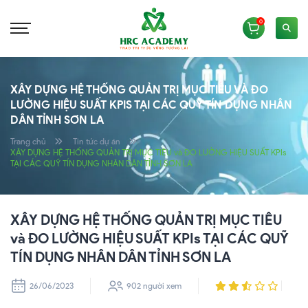
0
XÂY DỰNG HỆ THỐNG QUẢN TRỊ MỤC TIÊU VÀ ĐO
LƯỜNG HIỆU SUẤT KPIS TẠI CÁC QUỸ TÍN DỤNG NHÂN
DÂN TỈNH SƠN LA
Trang chủ
Tin tức dự án
XÂY DỰNG HỆ THỐNG QUẢN TRỊ MỤC TIÊU và ĐO LƯỜNG HIỆU SUẤT KPIs
TẠI CÁC QUỸ TÍN DỤNG NHÂN DÂN TỈNH SƠN LA
XÂY DỰNG HỆ THỐNG QUẢN TRỊ MỤC TIÊU
và ĐO LƯỜNG HIỆU SUẤT KPIs TẠI CÁC QUỸ
TÍN DỤNG NHÂN DÂN TỈNH SƠN LA
26/06/2023
902 người xem