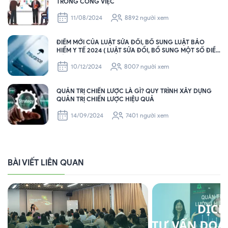
TRONG CÔNG VIỆC
11/08/2024
8892 người xem
ĐIỂM MỚI CỦA LUẬT SỬA ĐỔI, BỔ SUNG LUẬT BẢO
HIỂM Y TẾ 2024 ( LUẬT SỬA ĐỔI, BỔ SUNG MỘT SỐ ĐIỀU
CỦA LUẬT BHYT SẼ CÓ HIỆU LỰC THI HÀNH TỪ NGÀY
01/7/2025 ).
10/12/2024
8007 người xem
QUẢN TRỊ CHIẾN LƯỢC LÀ GÌ? QUY TRÌNH XÂY DỰNG
QUẢN TRỊ CHIẾN LƯỢC HIỆU QUẢ
14/09/2024
7401 người xem
BÀI VIẾT LIÊN QUAN