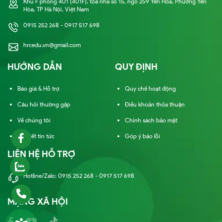
Khu F phòng 401 (401F), tòa nhà số 15, ngõ 259 Yên Hòa, Phường Yên
Hòa, TP Hà Nội, Việt Nam
0915 252 268 - 0917 517 698
hrcedu.vn@gmail.com
HƯỚNG DẪN
QUY ĐỊNH
Báo giá & Hỗ trợ
Quy chế hoạt động
Câu hỏi thường gặp
Điều khoản thỏa thuận
Về chúng tôi
Chính sách bảo mật
Bài viết tin tức
Góp ý báo lỗi
LIÊN HỆ HỖ TRỢ
Hotline/Zalo: 0915 252 268 - 0917 517 698
MẠNG XÃ HỘI