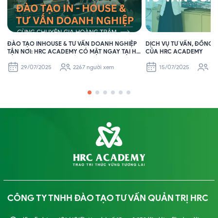
ĐÀO TẠO INHOUSE & TƯ VẤN DOANH NGHIỆP
DỊCH VỤ TƯ VẤN, ĐỒNG
TẬN NƠI: HRC ACADEMY CÓ MẶT NGAY TẠI HÀ
CỦA HRC ACADEMY
NỘI, SÀI GÒN VÀ CÁC TỈNH KHÁC
29/07/2025
2267 người xem
15/07/2025
23
CÔNG TY TNHH ĐÀO TẠO TƯ VẤN QUẢN TRỊ HRC