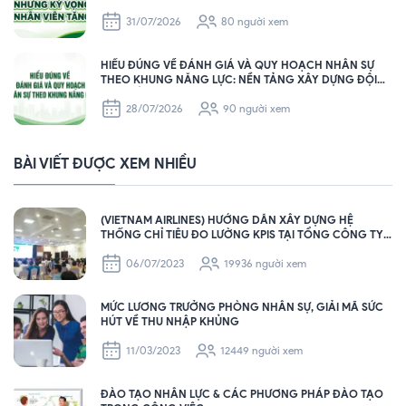
HR GIỮ CHÂN NHÂN SỰ HIỆU QUẢ
31/07/2026
80 người xem
HIỂU ĐÚNG VỀ ĐÁNH GIÁ VÀ QUY HOẠCH NHÂN SỰ
THEO KHUNG NĂNG LỰC: NỀN TẢNG XÂY DỰNG ĐỘI
NGŨ BỀN VỮNG CHO DOANH NGHIỆP
28/07/2026
90 người xem
BÀI VIẾT ĐƯỢC XEM NHIỀU
(VIETNAM AIRLINES) HƯỚNG DẪN XÂY DỰNG HỆ
THỐNG CHỈ TIÊU ĐO LƯỜNG KPIS TẠI TỔNG CÔNG TY
HÀNG KHÔNG VIỆT NAM – VIETNAM AIRLINES
06/07/2023
19936 người xem
MỨC LƯƠNG TRƯỞNG PHÒNG NHÂN SỰ, GIẢI MÃ SỨC
HÚT VỀ THU NHẬP KHỦNG
11/03/2023
12449 người xem
ĐÀO TẠO NHÂN LỰC & CÁC PHƯƠNG PHÁP ĐÀO TẠO