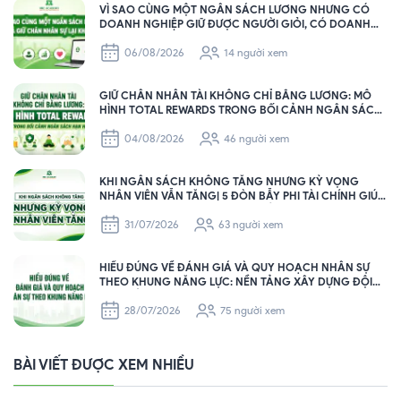
VÌ SAO CÙNG MỘT NGÂN SÁCH LƯƠNG NHƯNG CÓ
DOANH NGHIỆP GIỮ ĐƯỢC NGƯỜI GIỎI, CÓ DOANH
NGHIỆP THÌ KHÔNG?
06/08/2026
14 người xem
GIỮ CHÂN NHÂN TÀI KHÔNG CHỈ BẰNG LƯƠNG: MÔ
HÌNH TOTAL REWARDS TRONG BỐI CẢNH NGÂN SÁCH
HẠN HẸP
04/08/2026
46 người xem
KHI NGÂN SÁCH KHÔNG TĂNG NHƯNG KỲ VỌNG
NHÂN VIÊN VẪN TĂNG| 5 ĐÒN BẪY PHI TÀI CHÍNH GIÚP
HR GIỮ CHÂN NHÂN SỰ HIỆU QUẢ
31/07/2026
63 người xem
HIỂU ĐÚNG VỀ ĐÁNH GIÁ VÀ QUY HOẠCH NHÂN SỰ
THEO KHUNG NĂNG LỰC: NỀN TẢNG XÂY DỰNG ĐỘI
NGŨ BỀN VỮNG CHO DOANH NGHIỆP
28/07/2026
75 người xem
BÀI VIẾT ĐƯỢC XEM NHIỀU