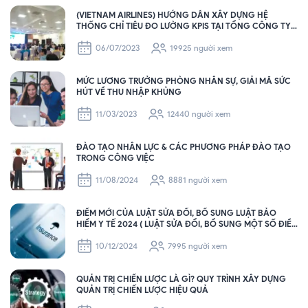
(VIETNAM AIRLINES) HƯỚNG DẪN XÂY DỰNG HỆ
THỐNG CHỈ TIÊU ĐO LƯỜNG KPIS TẠI TỔNG CÔNG TY
HÀNG KHÔNG VIỆT NAM – VIETNAM AIRLINES
06/07/2023
19925 người xem
MỨC LƯƠNG TRƯỞNG PHÒNG NHÂN SỰ, GIẢI MÃ SỨC
HÚT VỀ THU NHẬP KHỦNG
11/03/2023
12440 người xem
ĐÀO TẠO NHÂN LỰC & CÁC PHƯƠNG PHÁP ĐÀO TẠO
TRONG CÔNG VIỆC
11/08/2024
8881 người xem
ĐIỂM MỚI CỦA LUẬT SỬA ĐỔI, BỔ SUNG LUẬT BẢO
HIỂM Y TẾ 2024 ( LUẬT SỬA ĐỔI, BỔ SUNG MỘT SỐ ĐIỀU
CỦA LUẬT BHYT SẼ CÓ HIỆU LỰC THI HÀNH TỪ NGÀY
01/7/2025 ).
10/12/2024
7995 người xem
QUẢN TRỊ CHIẾN LƯỢC LÀ GÌ? QUY TRÌNH XÂY DỰNG
QUẢN TRỊ CHIẾN LƯỢC HIỆU QUẢ