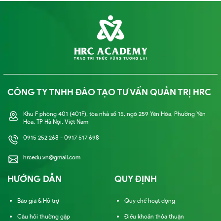
CÔNG TY TNHH ĐÀO TẠO TƯ VẤN QUẢN TRỊ HRC
Khu F phòng 401 (401F), tòa nhà số 15, ngõ 259 Yên Hòa, Phường Yên
Hòa, TP Hà Nội, Việt Nam
0915 252 268 - 0917 517 698
hrcedu.vn@gmail.com
HƯỚNG DẪN
QUY ĐỊNH
Báo giá & Hỗ trợ
Quy chế hoạt động
Câu hỏi thường gặp
Điều khoản thỏa thuận