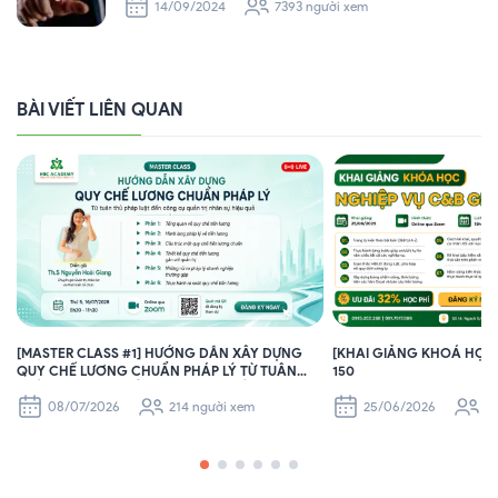
14/09/2024
7393 người xem
BÀI VIẾT LIÊN QUAN
[MASTER CLASS #1] HƯỚNG DẪN XÂY DỰNG
[KHAI GIẢNG KHOÁ HỌC]
QUY CHẾ LƯƠNG CHUẨN PHÁP LÝ TỪ TUÂN
150
THỦ PHÁP LUẬT ĐẾN CÔNG CỤ QUẢN TRỊ
NHÂN SỰ HIỆU QUẢ
08/07/2026
214 người xem
25/06/2026
23