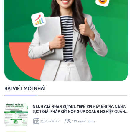
BÀI VIẾT MỚI NHẤT
ĐÁNH GIÁ NHÂN SỰ DỰA TRÊN KPI HAY KHUNG NĂNG
LỰC? GIẢI PHÁP KẾT HỢP GIÚP DOANH NGHIỆP QUẢN
TRỊ NHÂN SỰ HIỆU QUẢ
25/07/2027
119 người xem