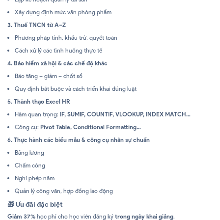
Xây dựng định mức văn phòng phẩm
3. Thuế TNCN từ A–Z
Phương pháp tính, khấu trừ, quyết toán
Cách xử lý các tình huống thực tế
4. Bảo hiểm xã hội & các chế độ khác
Báo tăng – giảm – chốt sổ
Quy định bắt buộc và cách triển khai đúng luật
5. Thành thạo Excel HR
Hàm quan trọng:
IF, SUMIF, COUNTIF, VLOOKUP, INDEX MATCH…
Công cụ:
Pivot Table, Conditional Formatting…
6. Thực hành các biểu mẫu & công cụ nhân sự chuẩn
Bảng lương
Chấm công
Nghỉ phép năm
Quản lý công văn, hợp đồng lao động
🎁
Ưu đãi đặc biệt
Giảm 37%
học phí cho học viên đăng ký
trong ngày khai giảng
.