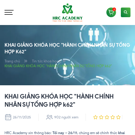
0
KHAI GIẢNG KHÓA HỌC "HÀNH CHÍNH NHÂN SỰ TỔNG
HỢP K62"
Trang chủ
Tin tức khoá học
KHAI GIẢNG KHÓA HỌC "HÀNH CHÍNH NHÂN SỰ TỔNG HỢP k62"
KHAI GIẢNG KHÓA HỌC "HÀNH CHÍNH
NHÂN SỰ TỔNG HỢP k62"
26/11/2025
902 người xem
HRC Academy xin thông báo:
Tối nay – 26/11
, chúng em sẽ chính thức
khai