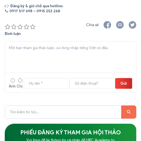
👉
Đăng ký & giữ chỗ qua hotline:
📞
0917 517 698 – 0915 252 268
Chia sẻ
Bình luận
Gửi
Anh
Chị
PHIẾU ĐĂNG KÝ THAM GIA HỘI THẢO
Vui lòng để lại thông tin cá nhân để HRC Academy tư