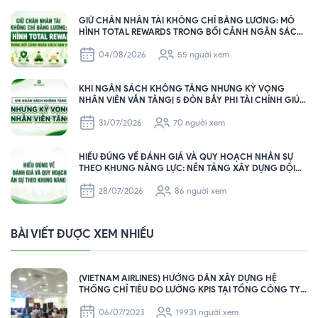
GIỮ CHÂN NHÂN TÀI KHÔNG CHỈ BẰNG LƯƠNG: MÔ
HÌNH TOTAL REWARDS TRONG BỐI CẢNH NGÂN SÁCH
HẠN HẸP
04/08/2026
55 người xem
KHI NGÂN SÁCH KHÔNG TĂNG NHƯNG KỲ VỌNG
NHÂN VIÊN VẪN TĂNG| 5 ĐÒN BẪY PHI TÀI CHÍNH GIÚP
HR GIỮ CHÂN NHÂN SỰ HIỆU QUẢ
31/07/2026
70 người xem
HIỂU ĐÚNG VỀ ĐÁNH GIÁ VÀ QUY HOẠCH NHÂN SỰ
THEO KHUNG NĂNG LỰC: NỀN TẢNG XÂY DỰNG ĐỘI
NGŨ BỀN VỮNG CHO DOANH NGHIỆP
28/07/2026
86 người xem
BÀI VIẾT ĐƯỢC XEM NHIỀU
(VIETNAM AIRLINES) HƯỚNG DẪN XÂY DỰNG HỆ
THỐNG CHỈ TIÊU ĐO LƯỜNG KPIS TẠI TỔNG CÔNG TY
HÀNG KHÔNG VIỆT NAM – VIETNAM AIRLINES
06/07/2023
19931 người xem