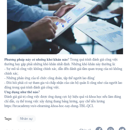
𝐏𝐡𝐮̛𝐨̛𝐧𝐠 𝐩𝐡𝐚́𝐩 𝐧𝐚̀𝐲 𝐜𝐨́ 𝐧𝐡𝐮̛̃𝐧𝐠 𝐤𝐡𝐨́ 𝐤𝐡𝐚̆𝐧 𝐧𝐚̀𝐨? Trong quá trình đánh giá công việc
thường hay gặp phải những khó khăn nhất định. Những khó khăn này thường là:
- Sự mô tả công việc không chính xác, dẫn đến đánh giá tầm quan trọng của nó không
chính xác;
- Những phản ứng của tổ chức công đoàn, tập thể người lao động'
- Đòi hỏi phải có sự tham gia và chấp nhận của cán bộ quản lí cũng như của người lao
động trong quá trình đánh giá công việc.
𝐔̛́𝐧𝐠 𝐝𝐮̣𝐧𝐠 𝐧𝐡𝐮̛ 𝐭𝐡𝐞̂́ 𝐧𝐚̀𝐨?
Đánh giá giá trị công việc được ứng dụng cực kỳ hiệu quả và khoa học nếu làm đúng
chỉ dẫn, cụ thể trong việc xây dựng thang bảng lương, quy chế tiền lương
https://hrcacademy.vn/e-elearning-khoa-hoc-xay-dung-TBL-QCL
Tags:
Nhân sự