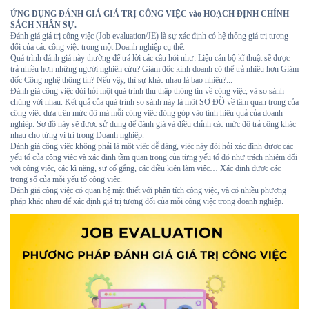
ỨNG DỤNG ĐÁNH GIÁ GIÁ TRỊ CÔNG VIỆC vào HOẠCH ĐỊNH CHÍNH
SÁCH NHÂN SỰ.
Đánh giá giá trị công việc (Job evaluation/JE) là sự xác định có hệ thống giá trị tương
đối của các công việc trong một Doanh nghiệp cụ thể.
Quá trình đánh giá này thường để trả lời các câu hỏi như: Liệu cán bộ kĩ thuật sẽ được
trả nhiều hơn những người nghiên cứu? Giám đốc kinh doanh có thể trả nhiều hơn Giám
đốc Công nghệ thông tin? Nếu vậy, thì sự khác nhau là bao nhiêu?...
Đánh giá công việc đòi hỏi một quá trình thu thập thông tin về công việc, và so sánh
chúng với nhau. Kết quả của quá trình so sánh này là một SƠ ĐỒ về tầm quan trọng của
công việc dựa trên mức độ mà mỗi công việc đóng góp vào tính hiệu quả của doanh
nghiệp. Sơ đồ này sẽ được sử dụng để đánh giá và điều chỉnh các mức độ trả công khác
nhau cho từng vị trí trong Doanh nghiệp.
Đánh giá công việc không phải là một việc dễ dàng, việc này đòi hỏi xác định được các
yếu tố của công việc và xác định tầm quan trọng của từng yếu tố đó như trách nhiệm đối
với công việc, các kĩ năng, sự cố gắng, các điều kiện làm việc… Xác định được các
trọng số của mỗi yếu tố công việc.
Đánh giá công việc có quan hệ mật thiết với phân tích công việc, và có nhiều phương
pháp khác nhau để xác định giá trị tương đối của mỗi công việc trong doanh nghiệp.