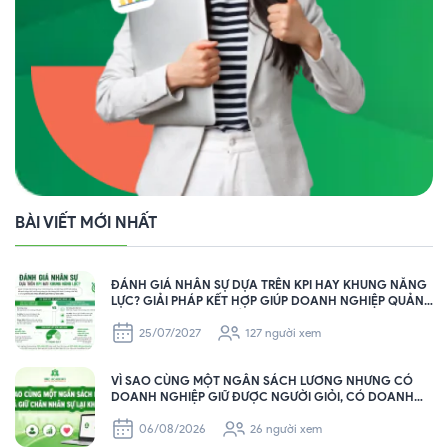
BÀI VIẾT MỚI NHẤT
ĐÁNH GIÁ NHÂN SỰ DỰA TRÊN KPI HAY KHUNG NĂNG
LỰC? GIẢI PHÁP KẾT HỢP GIÚP DOANH NGHIỆP QUẢN
TRỊ NHÂN SỰ HIỆU QUẢ
25/07/2027
127 người xem
VÌ SAO CÙNG MỘT NGÂN SÁCH LƯƠNG NHƯNG CÓ
DOANH NGHIỆP GIỮ ĐƯỢC NGƯỜI GIỎI, CÓ DOANH
NGHIỆP THÌ KHÔNG?
06/08/2026
26 người xem