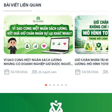
BÀI VIẾT LIÊN QUAN
VÌ SAO CÙNG MỘT NGÂN SÁCH LƯƠNG
GIỮ CHÂN NHÂN TÀI KH
NHƯNG CÓ DOANH NGHIỆP GIỮ ĐƯỢC NGƯỜI
LƯƠNG: MÔ HÌNH TOTAL
GIỎI, CÓ DOANH NGHIỆP THÌ KHÔNG?
CẢNH NGÂN SÁCH HẠN 
06/08/2026
26 người xem
04/08/2026
5