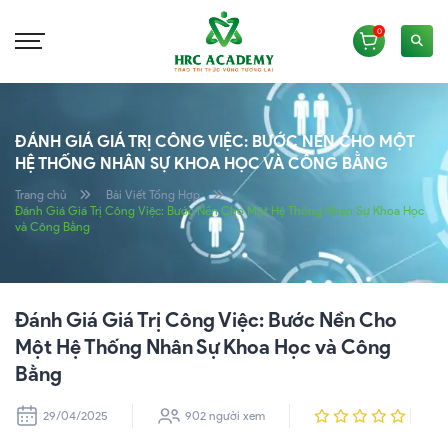
0
ĐÁNH GIÁ GIÁ TRỊ CÔNG VIỆC: BƯỚC NỀN CHO MỘT
HỆ THỐNG NHÂN SỰ KHOA HỌC VÀ CÔNG BẰNG
Trang chủ
Bài Viết Tổng Hợp
Đánh Giá Giá Trị Công Việc: Bước Nền Cho Một Hệ Thống Nhân Sự Khoa Học
và Công Bằng
Đánh Giá Giá Trị Công Việc: Bước Nền Cho
Một Hệ Thống Nhân Sự Khoa Học và Công
Bằng
29/04/2025
902 người xem