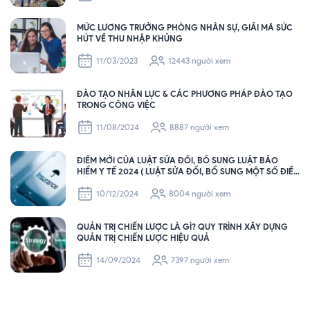
MỨC LƯƠNG TRƯỞNG PHÒNG NHÂN SỰ, GIẢI MÃ SỨC
HÚT VỀ THU NHẬP KHỦNG
11/03/2023
12443 người xem
ĐÀO TẠO NHÂN LỰC & CÁC PHƯƠNG PHÁP ĐÀO TẠO
TRONG CÔNG VIỆC
11/08/2024
8887 người xem
ĐIỂM MỚI CỦA LUẬT SỬA ĐỔI, BỔ SUNG LUẬT BẢO
HIỂM Y TẾ 2024 ( LUẬT SỬA ĐỔI, BỔ SUNG MỘT SỐ ĐIỀU
CỦA LUẬT BHYT SẼ CÓ HIỆU LỰC THI HÀNH TỪ NGÀY
01/7/2025 ).
10/12/2024
8004 người xem
QUẢN TRỊ CHIẾN LƯỢC LÀ GÌ? QUY TRÌNH XÂY DỰNG
QUẢN TRỊ CHIẾN LƯỢC HIỆU QUẢ
14/09/2024
7397 người xem