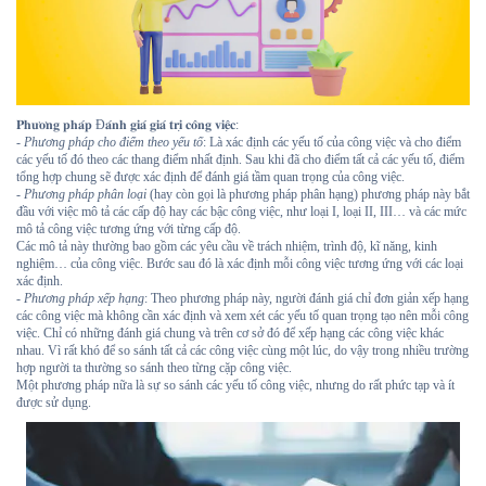
𝐏𝐡𝐮̛𝐨̛𝐧𝐠 𝐩𝐡𝐚́𝐩 Đ𝐚́𝐧𝐡 𝐠𝐢𝐚́ 𝐠𝐢𝐚́ 𝐭𝐫𝐢̣ 𝐜𝐨̂𝐧𝐠 𝐯𝐢𝐞̣̂𝐜:
-
Phương pháp cho điểm theo yếu tố
: Là xác định các yếu tố của công việc và cho điểm
các yếu tố đó theo các thang điểm nhất định. Sau khi đã cho điểm tất cả các yếu tố, điểm
tổng hợp chung sẽ được xác định để đánh giá tầm quan trọng của công việc.
-
Phương pháp phân loại
(hay còn gọi là phương pháp phân hạng) phương pháp này bắt
đầu với việc mô tả các cấp độ hay các bậc công việc, như loại I, loại II, III… và các mức
mô tả công việc tương ứng với từng cấp độ.
Các mô tả này thường bao gồm các yêu cầu về trách nhiệm, trình độ, kĩ năng, kinh
nghiệm… của công việc. Bước sau đó là xác định mỗi công việc tương ứng với các loại
xác định.
-
Phương pháp xếp hạng
: Theo phương pháp này, người đánh giá chỉ đơn giản xếp hạng
các công việc mà không cần xác định và xem xét các yếu tố quan trọng tạo nên mỗi công
việc. Chỉ có những đánh giá chung và trên cơ sở đó để xếp hạng các công việc khác
nhau. Vì rất khó để so sánh tất cả các công việc cùng một lúc, do vậy trong nhiều trường
hợp người ta thường so sánh theo từng cặp công việc.
Một phương pháp nữa là sự so sánh các yếu tố công việc, nhưng do rất phức tạp và ít
được sử dụng.