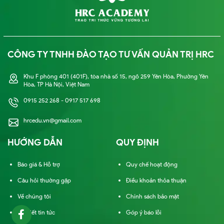
CÔNG TY TNHH ĐÀO TẠO TƯ VẤN QUẢN TRỊ HRC
Khu F phòng 401 (401F), tòa nhà số 15, ngõ 259 Yên Hòa, Phường Yên
Hòa, TP Hà Nội, Việt Nam
0915 252 268 - 0917 517 698
hrcedu.vn@gmail.com
HƯỚNG DẪN
QUY ĐỊNH
Báo giá & Hỗ trợ
Quy chế hoạt động
Câu hỏi thường gặp
Điều khoản thỏa thuận
Về chúng tôi
Chính sách bảo mật
Bài viết tin tức
Góp ý báo lỗi