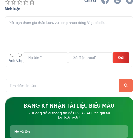
Chia sẻ
Bình luận
Gửi
Anh
Chị
ĐĂNG KÝ NHẬN TÀI LIỆU BIỂU MẪU
Vui lòng để lại thông tin để HRC ACADEMY gửi tài
liệu biểu mẫu!